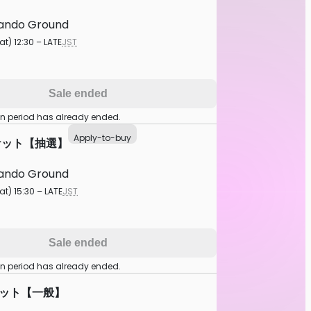
ando Ground
at) 12:30 – LATE
JST
Sale ended
on period has already ended.
Apply-to-buy
ケット【抽選】
ando Ground
at) 15:30 – LATE
JST
Sale ended
on period has already ended.
ケット【一般】