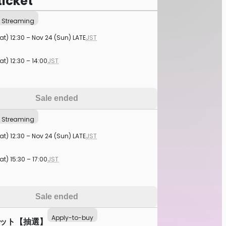
ticket
Streaming
at) 12:30 – Nov 24 (Sun) LATE
JST
at) 12:30 – 14:00
JST
Sale ended
Streaming
at) 12:30 – Nov 24 (Sun) LATE
JST
at) 15:30 – 17:00
JST
Sale ended
Apply-to-buy
ケット【抽選】