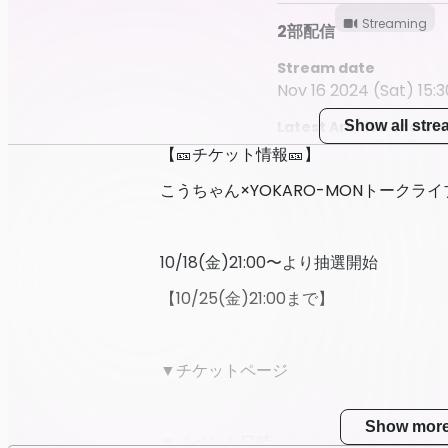
Streaming
2部配信
Stream date
Nov 16 2024 (Sat) 15:3
Latest Archive End Ti
Show all str
Nov 23 2024 (Sat) 23:
【🎫チケット情報🎫】
こうちゃん×YOKARO-MONトークライ
10/18(金)21:00〜より抽選開始
【10/25(金)21:00まで】
▼チケットページ
Show mor
▼イベント日時