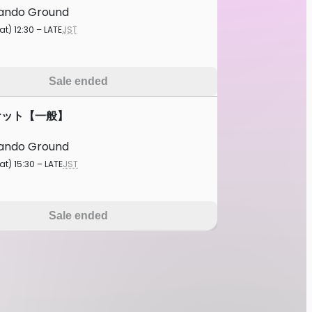
ando Ground
at) 12:30 – LATE
JST
Sale ended
ケット【一般】
ando Ground
at) 15:30 – LATE
JST
Sale ended