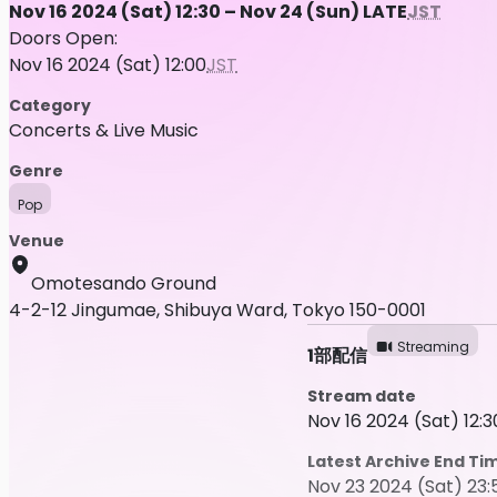
Nov 16 2024 (Sat) 12:30 – Nov 24 (Sun) LATE
JST
Doors Open:
Nov 16 2024 (Sat) 12:00
JST
Category
Concerts & Live Music
Genre
Pop
Venue
Omotesando Ground
4-2-12 Jingumae, Shibuya Ward, Tokyo 150-0001
Streaming
1部配信
Stream date
Nov 16 2024 (Sat) 12:3
Latest Archive End Ti
Nov 23 2024 (Sat) 23: