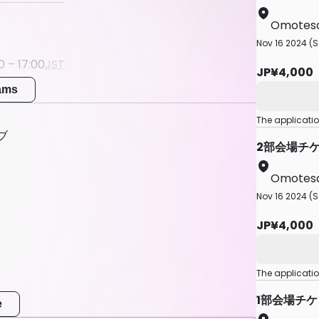
Omotes
Nov 16 2024 (S
0 – 17:00
JST
JP¥4,000
me
eams
59
JST
The applicati
ブ
2部会場チ
Omotes
Nov 16 2024 (S
JP¥4,000
The applicati
1部会場チ
e