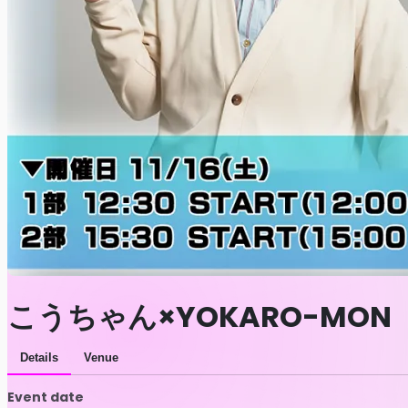
こうちゃん×YOKARO-MON
Details
Venue
Event date