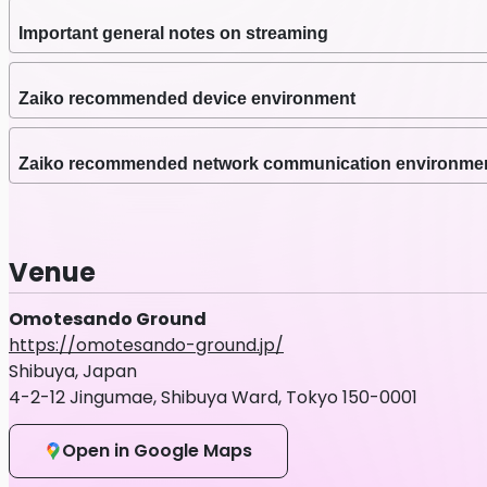
11/16(土)
Important general notes on streaming
1部 12:30 START (12:00 OPEN)
Zaiko recommended device environment
2部 15:30 START(15:00 OPEN)
※追加チケットの販売につきましては、
Zaiko recommended network communication environme
▼場所
Venue
表参道GROUND
Omotesando Ground
https://omotesando-ground.jp/
▼チケット代
Shibuya, Japan
会場：￥4000(＋手数料・ドリンク代)
4-2-12 Jingumae, Shibuya Ward, Tokyo 150-0001
配信
：
￥
2000(
＋手数料
) ※
アーカイブ
1
Open in Google Maps